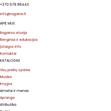
+370 678 86443
v
a
info@ragaine.lt
r
APIE MUS
i
Ragainės istorija
a
Renginiai ir edukacijos
n
Įstaigos info
t
Kontaktai
s
KATALOGAS
.
T
Visų prekių sąrašas
h
Muzika
e
Knygos
o
Amatai ir menas
p
Apranga
t
Atributika
i