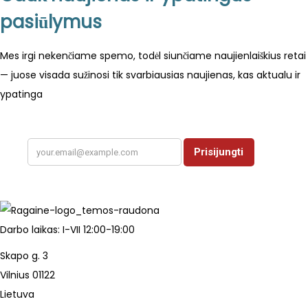
pasiūlymus
o
d
Mes irgi nekenčiame spemo, todėl siunčiame naujienlaiškius retai
u
— juose visada sužinosi tik svarbiausias naujienas, kas aktualu ir
c
ypatinga
t
h
a
s
m
u
l
Darbo laikas: I-VII 12:00-19:00
t
i
Skapo g. 3
p
Vilnius 01122
l
Lietuva
e