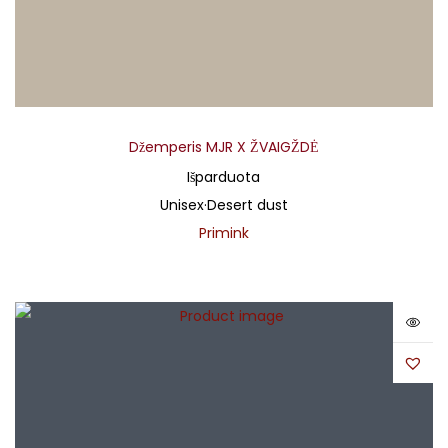
Džemperis MJR X ŽVAIGŽDĖ
Išparduota
Unisex
·
Desert dust
Primink