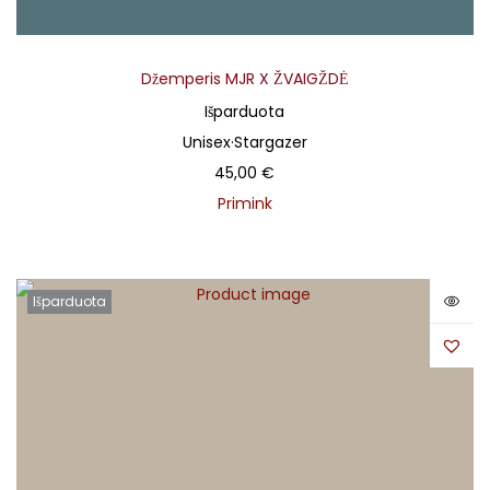
Džemperis MJR X ŽVAIGŽDĖ
Išparduota
Unisex
·
Stargazer
45,00
€
Primink
Išparduota