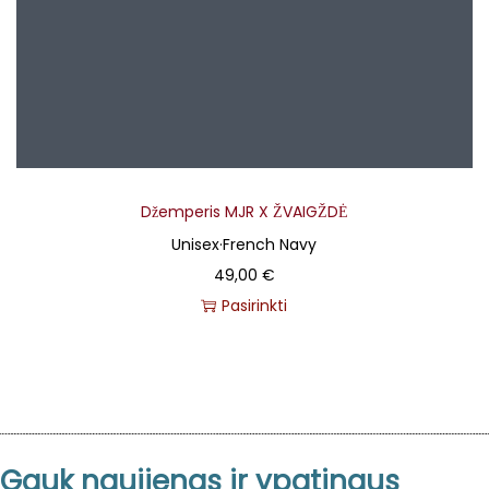
Džemperis MJR X ŽVAIGŽDĖ
Unisex
·
French Navy
49,00
€
Pasirinkti
T
h
i
s
p
Gauk naujienas ir ypatingus
r