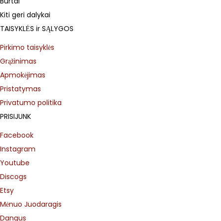
Burtai
o
Kiti geri dalykai
n
TAISYKLĖS ir SĄLYGOS
s
Pirkimo taisyklės
m
Grąžinimas
a
Apmokėjimas
y
Pristatymas
b
Privatumo politika
e
PRISIJUNK
c
Facebook
h
Instagram
o
Youtube
s
Discogs
e
Etsy
n
Mėnuo Juodaragis
o
Dangus
n