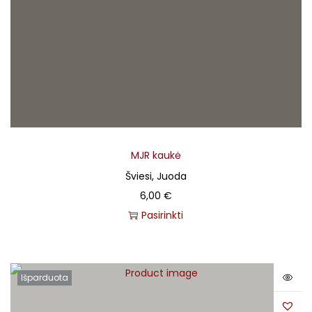
MJR kaukė
Šviesi, Juoda
6,00
€
Pasirinkti
Išparduota