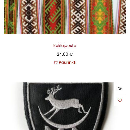
Kaklajuostė
24,00
€
Pasirinkti