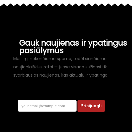
Gauk naujienas ir ypatingus
pasiūlymus
Mes irgi nekenčiame spemo, todėl siunčiame
naujienlaiškius retai — juose visada sužinosi tik
svarbiausias naujienas, kas aktualu ir ypatinga