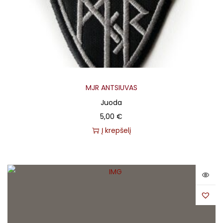
MJR ANTSIUVAS
Juoda
5,00
€
Į krepšelį