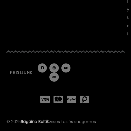
l
y
k
a
i
PRISIJUNK
© 2025
Ragainė Baltik.
Visos teisės saugomos