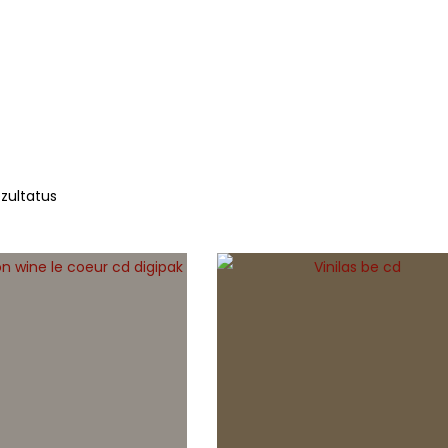
BURTAI
KITA
zultatus