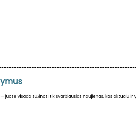
o
d
u
c
t
h
a
s
m
ūlymus
u
l
— juose visada sužinosi tik svarbiausias naujienas, kas aktualu ir
t
i
p
l