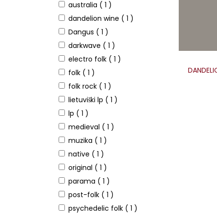
australia
( 1 )
dandelion wine
( 1 )
Dangus
( 1 )
darkwave
( 1 )
electro folk
( 1 )
DANDELI
folk
( 1 )
folk rock
( 1 )
lietuviški lp
( 1 )
lp
( 1 )
medieval
( 1 )
muzika
( 1 )
native
( 1 )
original
( 1 )
parama
( 1 )
post-folk
( 1 )
psychedelic folk
( 1 )