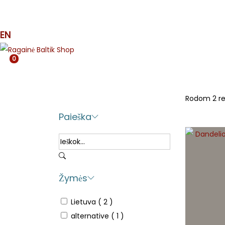
MUZIKA
SPAUDA
APRANGA
ETNO
MJR
EN
0
Rodom 2 re
Paieška
Žymės
Lietuva
( 2 )
alternative
( 1 )