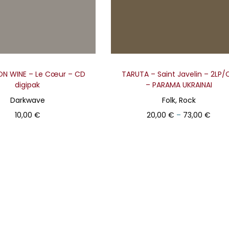
ON WINE – Le Cœur – CD
TARUTA – Saint Javelin – 2LP/
digipak
– PARAMA UKRAINAI
Darkwave
Folk, Rock
Price
10,00
€
20,00
€
–
73,00
€
Į krepšelį
Pasirinkti
T
h
i
s
p
r