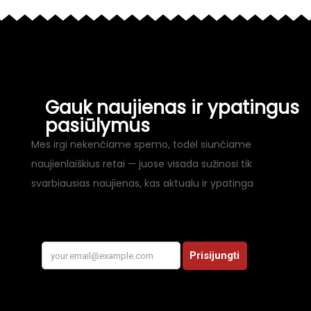
Gauk naujienas ir ypatingus
pasiūlymus
Mes irgi nekenčiame spemo, todėl siunčiame
naujienlaiškius retai — juose visada sužinosi tik
svarbiausias naujienas, kas aktualu ir ypatinga