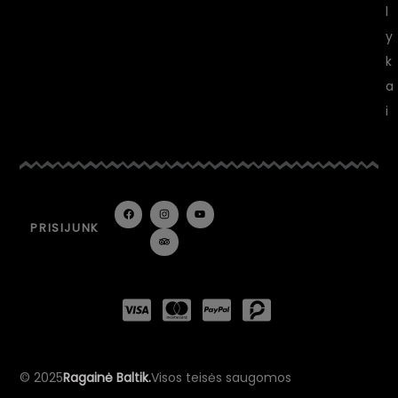
l
y
k
a
i
PRISIJUNK
© 2025
Ragainė Baltik.
Visos teisės saugomos