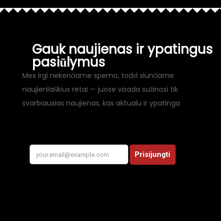
Gauk naujienas ir ypatingus
pasiūlymus
Mes irgi nekenčiame spemo, todėl siunčiame
naujienlaiškius retai — juose visada sužinosi tik
svarbiausias naujienas, kas aktualu ir ypatinga