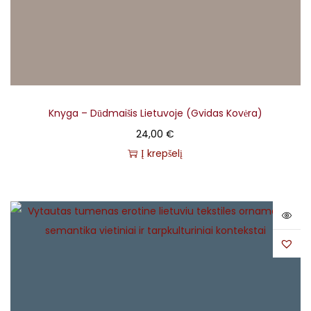
Knyga – Dūdmaišis Lietuvoje (Gvidas Kovėra)
24,00
€
Į krepšelį