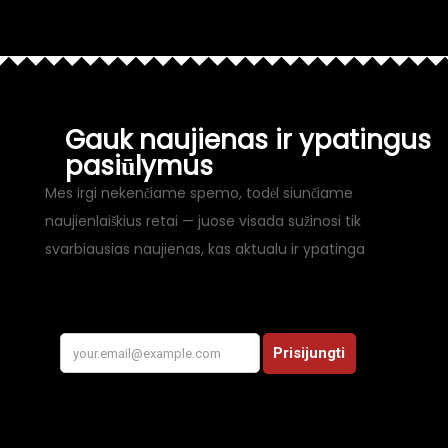
Gauk naujienas ir ypatingus
pasiūlymus
Mes irgi nekenčiame spemo, todėl siunčiame
naujienlaiškius retai — juose visada sužinosi tik
svarbiausias naujienas, kas aktualu ir ypatinga