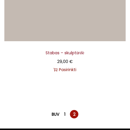
Stabas – skulptūrėlė
29,00
€
Pasirinkti
BUV
1
2