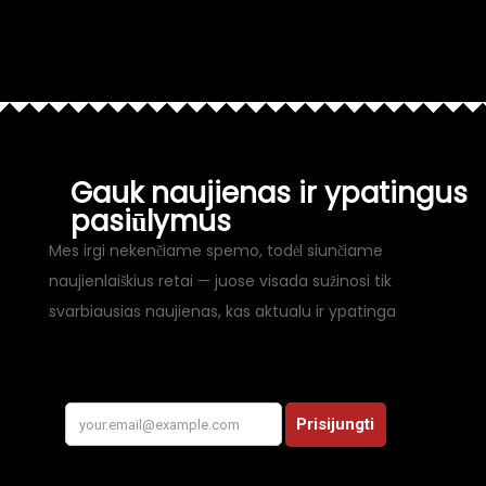
Gauk naujienas ir ypatingus
pasiūlymus
Mes irgi nekenčiame spemo, todėl siunčiame
naujienlaiškius retai — juose visada sužinosi tik
svarbiausias naujienas, kas aktualu ir ypatinga