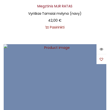
Megztinis MJR RATAS
Vyriškas
·
Tamsiai mėlyna (navy)
42,00
€
Pasirinkti