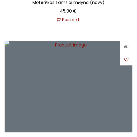
Moteriškas
·
Tamsiai mėlyna (navy)
45,00
€
Pasirinkti