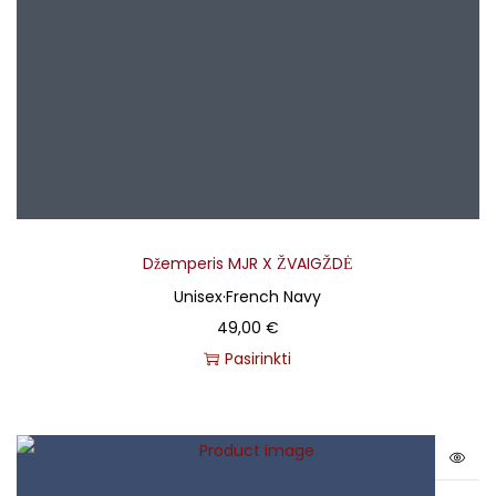
Džemperis MJR X ŽVAIGŽDĖ
Unisex
·
French Navy
49,00
€
Pasirinkti