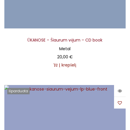
ŪKANOSE – Šiaurum vėjum – CD book
Metal
20,00
€
Į krepšelį
Išparduota