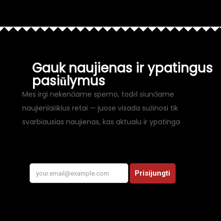
Gauk naujienas ir ypatingus
pasiūlymus
Mes irgi nekenčiame spemo, todėl siunčiame
naujienlaiškius retai — juose visada sužinosi tik
svarbiausias naujienas, kas aktualu ir ypatinga