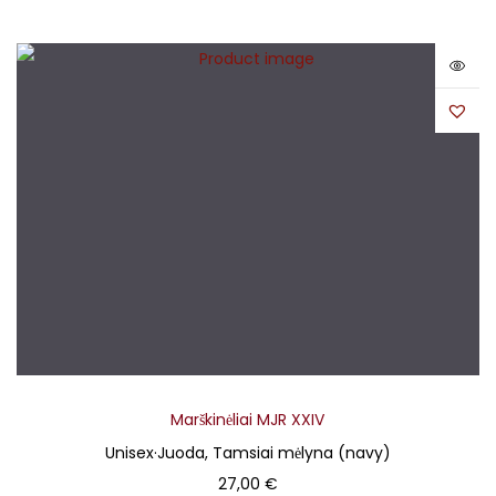
Marškinėliai MJR XXIV
Unisex
·
Juoda, Tamsiai mėlyna (navy)
27,00
€