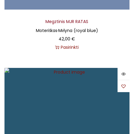
Megztinis MJR RATAS
Moteriškas
·
Mėlyna (royal blue)
42,00
€
Pasirinkti