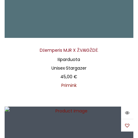
Džemperis MJR X ŽVAIGŽDĖ
Išparduota
Unisex
·
Stargazer
45,00
€
Primink