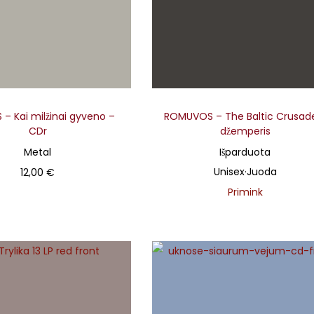
 – Kai milžinai gyveno –
ROMUVOS – The Baltic Crusad
CDr
džemperis
Metal
Išparduota
Unisex
·
Juoda
12,00
€
Primink
Į krepšelį