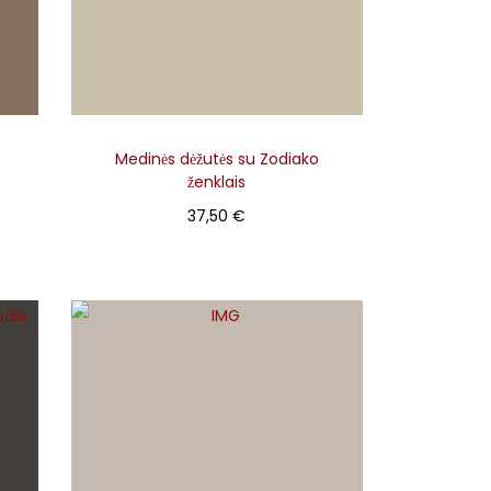
Medinės dėžutės su Zodiako
ženklais
37,50
€
Pasirinkti
T
h
i
s
p
r
o