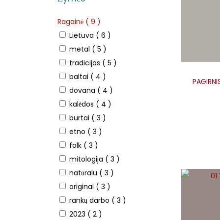
Ragainė
( 9 )
Lietuva
( 6 )
metal
( 5 )
tradicijos
( 5 )
baltai
( 4 )
PAGIRNIS
dovana
( 4 )
kalėdos
( 4 )
burtai
( 3 )
etno
( 3 )
folk
( 3 )
mitologija
( 3 )
natūralu
( 3 )
original
( 3 )
rankų darbo
( 3 )
2023
( 2 )