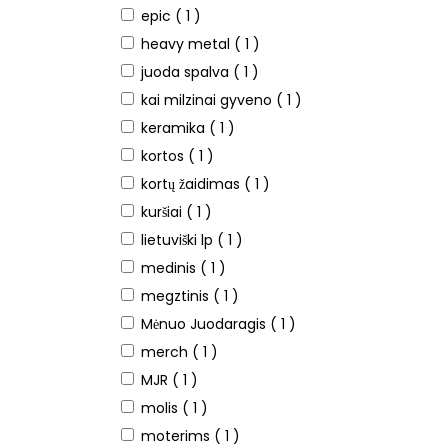
epic
( 1 )
heavy metal
( 1 )
juoda spalva
( 1 )
kai milzinai gyveno
( 1 )
keramika
( 1 )
kortos
( 1 )
kortų žaidimas
( 1 )
kuršiai
( 1 )
lietuviški lp
( 1 )
medinis
( 1 )
megztinis
( 1 )
Mėnuo Juodaragis
( 1 )
merch
( 1 )
MJR
( 1 )
molis
( 1 )
moterims
( 1 )