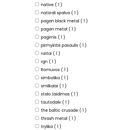
native
( 1 )
natūrali spalva
( 1 )
pagan black metal
( 1 )
pagan metal
( 1 )
pagirnis
( 1 )
pirmykštis pasaulis
( 1 )
raštai
( 1 )
rgn
( 1 )
Romuvos
( 1 )
simbolika
( 1 )
smilkalai
( 1 )
stalo žaidimas
( 1 )
tautodailė
( 1 )
the baltic crusade
( 1 )
thrash metal
( 1 )
trylika
( 1 )