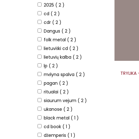
2025
( 2 )
cd
( 2 )
cdr
( 2 )
Dangus
( 2 )
folk metal
( 2 )
lietuviški cd
( 2 )
lietuvių kalba
( 2 )
lp
( 2 )
TRYLIKA 
mėlyna spalva
( 2 )
pagan
( 2 )
ritualai
( 2 )
siaurum vejum
( 2 )
ukanose
( 2 )
black metal
( 1 )
cd book
( 1 )
džemperis
( 1 )