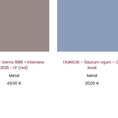
– Demo 1988 + Interview
ŪKANOSE – Šiaurum vėjum – 
2025 – LP (red)
book
Metal
Metal
49,00
€
20,00
€
Į krepšelį
Į krepšelį