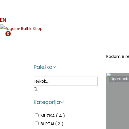
MUZIKA
SPAUDA
APRANGA
ETNO
MJR
EN
0
Rodom 9 re
Paieška
Išparduot
Kategorija
MUZIKA
( 4 )
BURTAI
( 3 )