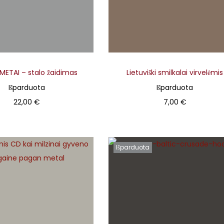
METAI – stalo žaidimas
Lietuviški smilkalai virvelėmis
Išparduota
Išparduota
22,00
€
7,00
€
Primink
Primink
Išparduota