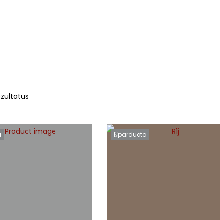
BURTAI
KITA
zultatus
a
Išparduota