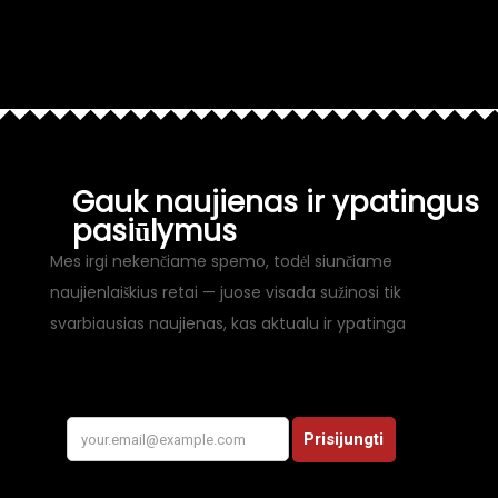
Gauk naujienas ir ypatingus
pasiūlymus
Mes irgi nekenčiame spemo, todėl siunčiame
naujienlaiškius retai — juose visada sužinosi tik
svarbiausias naujienas, kas aktualu ir ypatinga