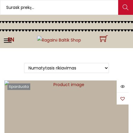
Search
EN
Išparduota