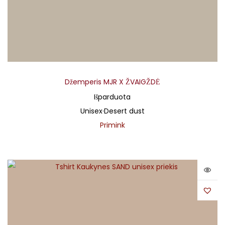
Džemperis MJR X ŽVAIGŽDĖ
Išparduota
Unisex
·
Desert dust
Primink