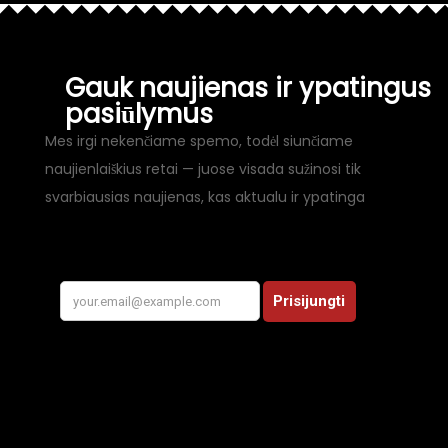
Gauk naujienas ir ypatingus
pasiūlymus
Mes irgi nekenčiame spemo, todėl siunčiame
naujienlaiškius retai — juose visada sužinosi tik
svarbiausias naujienas, kas aktualu ir ypatinga