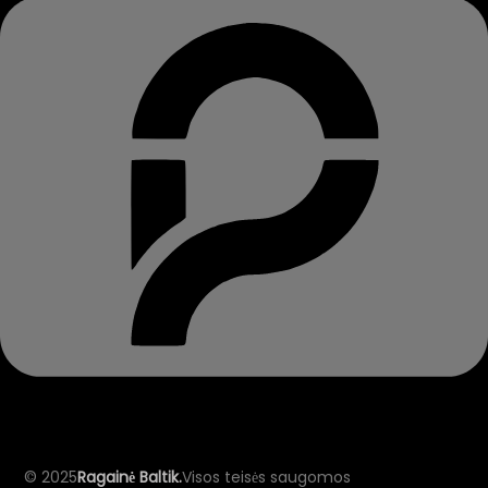
© 2025
Ragainė Baltik.
Visos teisės saugomos