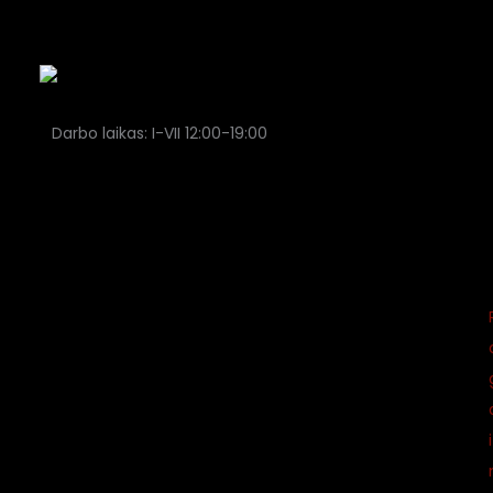
Darbo laikas: I-VII 12:00-19:00
I
Skapo g. 3
Vilnius 01122
Lietuva
+370 678 86443
info@ragaine.lt
i