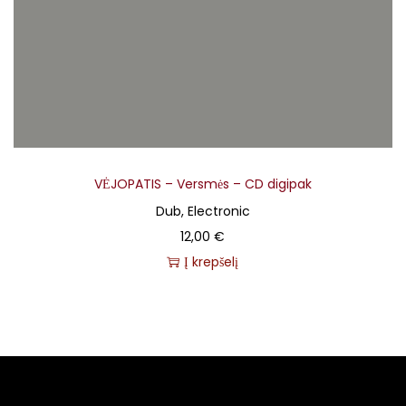
VĖJOPATIS – Versmės – CD digipak
Dub, Electronic
12,00
€
Į krepšelį