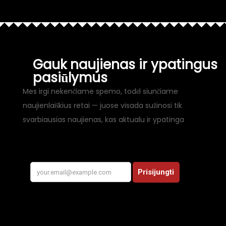
Gauk naujienas ir ypatingus
pasiūlymus
Mes irgi nekenčiame spemo, todėl siunčiame
naujienlaiškius retai — juose visada sužinosi tik
svarbiausias naujienas, kas aktualu ir ypatinga