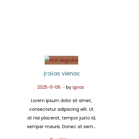
Įrašas vienas
.
P
2
2025-11-06
by
Ignas
o
0
Lorem ipsum dolor sit amet,
s
2
consectetur adipiscing elit. Ut
t
5
at nisi placerat, tempor justo id,
e
-
semper mauris. Donec at sem…
d
1
o
1