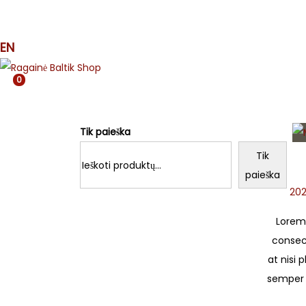
MUZIKA
SPAUDA
APRANGA
ETNO
MJR
EN
0
Tik paieška
Tik
paieška
P
202
o
Lorem 
s
consect
t
at nisi 
e
semper 
d
o