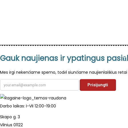
n
Gauk naujienas ir ypatingus pasi
Mes irgi nekenčiame spemo, todėl siunčiame naujienlaiškius retai 
Darbo laikas: I-VII 12:00-19:00
Skapo g. 3
Vilnius 01122