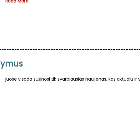
Read More
-
1
2
ūlymus
— juose visada sužinosi tik svarbiausias naujienas, kas aktualu ir