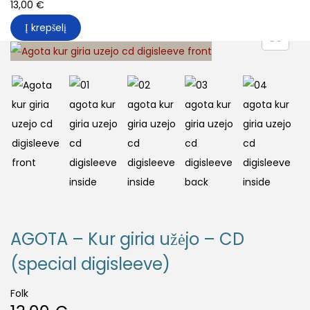
13,00
€
Į krepšelį
AGOTA – Kur giria užėjo – CD
(special digisleeve)
Folk