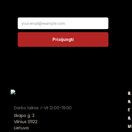
A
K
T
P
P
A
A
R
Darbo laikas: I-VII 12:00-19:00
I
T
I
I
Skapo g. 3
E
A
S
S
Vilnius 01122
M
L
Y
I
Lietuva