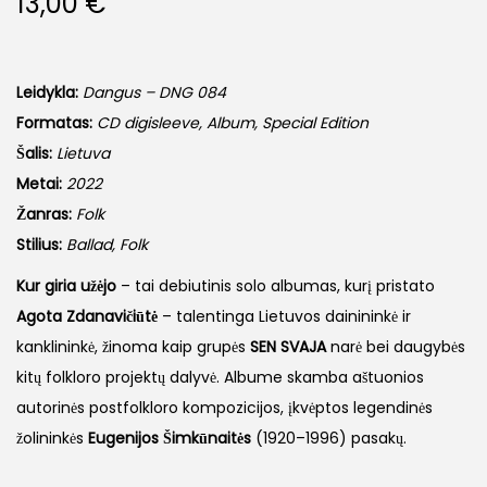
13,00
€
Leidykla:
Dangus – DNG 084
Formatas:
CD digisleeve, Album, Special Edition
Šalis:
Lietuva
Metai:
2022
Žanras:
Folk
Stilius:
Ballad, Folk
Kur giria užėjo
– tai debiutinis solo albumas, kurį pristato
Agota Zdanavičiūtė
– talentinga Lietuvos dainininkė ir
kanklininkė, žinoma kaip grupės
SEN SVAJA
narė bei daugybės
kitų folkloro projektų dalyvė. Albume skamba aštuonios
autorinės postfolkloro kompozicijos, įkvėptos legendinės
žolininkės
Eugenijos Šimkūnaitės
(1920–1996) pasakų.