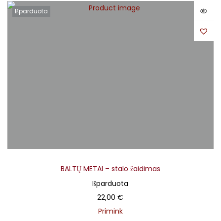
Išparduota
BALTŲ METAI – stalo žaidimas
Išparduota
22,00
€
Primink