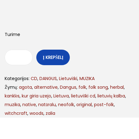
Turime
Į KREPŠELĮ
Kategorijos:
CD
,
DANGUS
,
Lietuviški
,
MUZIKA
Žymų:
agota
,
alternative
,
Dangus
,
folk
,
folk song
,
herbal
,
kanklės
,
kur giria uzejo
,
Lietuva
,
lietuviški cd
,
lietuvių kalba
,
muzika
,
native
,
natūralu
,
neofolk
,
original
,
post-folk
,
witchcraft
,
woods
,
zalia