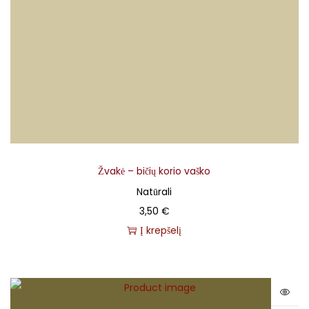
Žvakė – bičių korio vaško
Natūrali
3,50
€
Į krepšelį