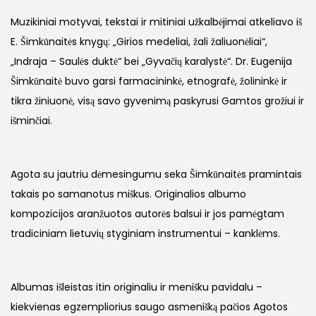
Muzikiniai motyvai, tekstai ir mitiniai užkalbėjimai atkeliavo iš
E. Šimkūnaitės knygų: „Girios medeliai, žali žaliuonėliai“,
„Indraja – Saulės duktė“ bei „Gyvačių karalystė“. Dr. Eugenija
Šimkūnaitė buvo garsi farmacininkė, etnografė, žolininkė ir
tikra žiniuonė, visą savo gyvenimą paskyrusi Gamtos grožiui ir
išminčiai.
Agota su jautriu dėmesingumu seka Šimkūnaitės pramintais
takais po samanotus miškus. Originalios albumo
kompozicijos aranžuotos autorės balsui ir jos pamėgtam
tradiciniam lietuvių styginiam instrumentui – kanklėms.
Albumas išleistas itin originaliu ir menišku pavidalu –
kiekvienas egzempliorius saugo asmenišką pačios Agotos