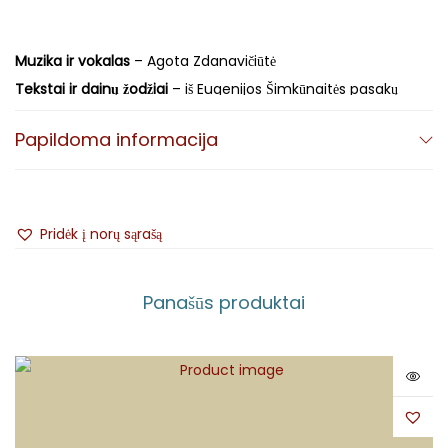
Muzika ir vokalas
– Agota Zdanavičiūtė
Tekstai ir dainų žodžiai
– iš Eugenijos Šimkūnaitės pasakų
knygų.
Papildoma informacija
Dainos
Brendu per upę
žodžių autorė – Agota Zdanavičiūtė.
Garso režisierius
– Augustinas Bėkšta
Pridėk į norų sąrašą
Tekstų redaktorė
– Jurgita Jasponytė
Vertėja
– Tina Kristina Lukšaitė
Panašūs produktai
Fotografai
– Lina Juškaitė, Jonas Dainauskas, Agota
Zdanavičiūtė
Specialusis dizainas
– Ieva Vaivaraitė-Ošikienė