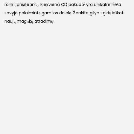
rankų prisilietimą. Kiekviena CD pakuotė yra unikali ir neša
savyje palaimintą gamtos dalelę. Ženkite gilyn į girią ieškoti
naujų magiškų atradimų!