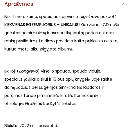
Aprašymas
Išskirtinio dizaino, specialaus pjovimo
digisleeve
pakuotė.
KIEKVIENAS EGZEMPLIORIUS – UNIKALUS!
Kiekvienas CD neša
gamtos palaiminimą ir asmenišką, jautrų pačios autorės
rankų prisilietimą. Leidimo pavidalo kaita priklauso nuo to,
kuriuo metų laiku įsigyjate albumą.
Iškilioji (
kongrevo
) viršelio spauda, spauda viduje,
specialūs įdėklai diskui ir 16 puslapių knygelė. Joje rasite
dainų žodžius bei Eugenijos Šimkūnaitės labdaros ir
paramos fondo pirmininkės Birutės Karnickienės ir
etnologės Gražinos Kadžytės tekstus.
Išleista:
2022 m. sausio 4 d.