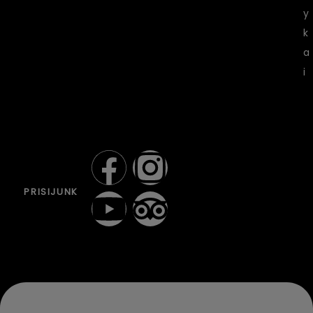
y
k
a
i
PRISIJUNK