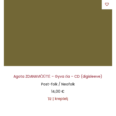
Agota ZDANAVIČIŪTĖ – Gyva čia – CD (digisleeve)
Post-folk / Neofolk
14,00
€
Į krepšelį