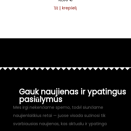
Į krepšelį
Gauk naujienas ir ypatingus
pasiūlymus
Mes irgi nekenčiame spemo, todėl siunčiame
naujienlaiškius retai — juose visada sužinosi tik
svarbiausias naujienas, kas aktualu ir ypatinga