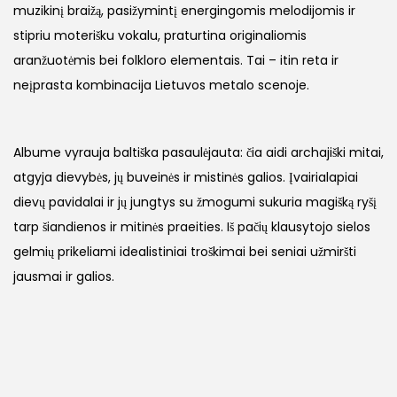
muzikinį braižą, pasižymintį energingomis melodijomis ir
stipriu moterišku vokalu, praturtina originaliomis
aranžuotėmis bei folkloro elementais. Tai – itin reta ir
neįprasta kombinacija Lietuvos metalo scenoje.
Albume vyrauja baltiška pasaulėjauta: čia aidi archajiški mitai,
atgyja dievybės, jų buveinės ir mistinės galios. Įvairialapiai
dievų pavidalai ir jų jungtys su žmogumi sukuria magišką ryšį
tarp šiandienos ir mitinės praeities. Iš pačių klausytojo sielos
gelmių prikeliami idealistiniai troškimai bei seniai užmiršti
jausmai ir galios.