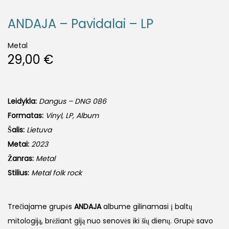
ANDAJA – Pavidalai – LP
Metal
29,00
€
Leidykla:
Dangus – DNG 086
Formatas:
Vinyl, LP, Album
Šalis:
Lietuva
Metai:
2023
Žanras:
Metal
Stilius:
Metal folk rock
Trečiajame grupės
ANDAJA
albume gilinamasi į baltų
mitologiją, brėžiant giją nuo senovės iki šių dienų. Grupė savo