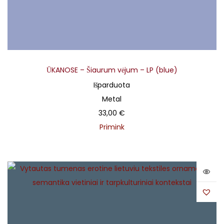
ŪKANOSE – Šiaurum vėjum – LP (blue)
Išparduota
Metal
33,00
€
Primink