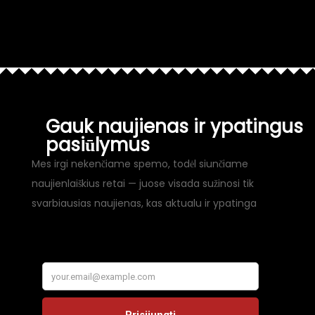
Gauk naujienas ir ypatingus
pasiūlymus
Mes irgi nekenčiame spemo, todėl siunčiame
naujienlaiškius retai — juose visada sužinosi tik
svarbiausias naujienas, kas aktualu ir ypatinga