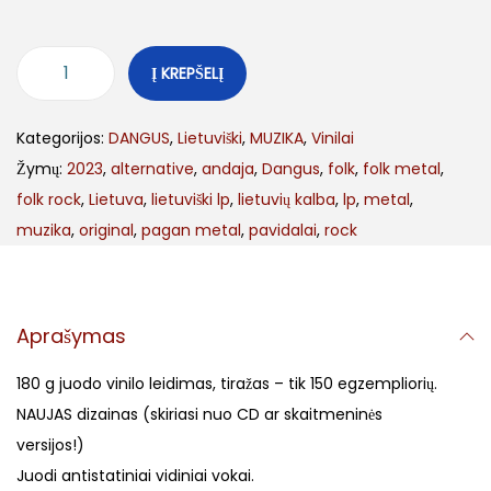
Į KREPŠELĮ
Kategorijos:
DANGUS
,
Lietuviški
,
MUZIKA
,
Vinilai
Žymų:
2023
,
alternative
,
andaja
,
Dangus
,
folk
,
folk metal
,
folk rock
,
Lietuva
,
lietuviški lp
,
lietuvių kalba
,
lp
,
metal
,
muzika
,
original
,
pagan metal
,
pavidalai
,
rock
Aprašymas
180 g juodo vinilo leidimas, tiražas – tik 150 egzempliorių.
NAUJAS dizainas (skiriasi nuo CD ar skaitmeninės
versijos!)
Juodi antistatiniai vidiniai vokai.