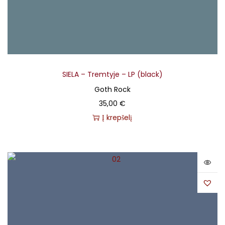
SIELA – Tremtyje – LP (black)
Goth Rock
35,00
€
Į krepšelį