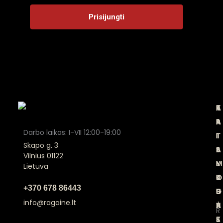
A
K
T
P
P
A
A
R
Darbo laikas: I-VII 12:00-19:00
I
T
I
I
Skapo g. 3
E
A
S
S
Vilnius 01122
M
L
Y
I
Lietuva
U
O
K
J
+370 678 86443
S
G
L
U
info@ragaine.lt
A
Ė
N
R
S
S
K