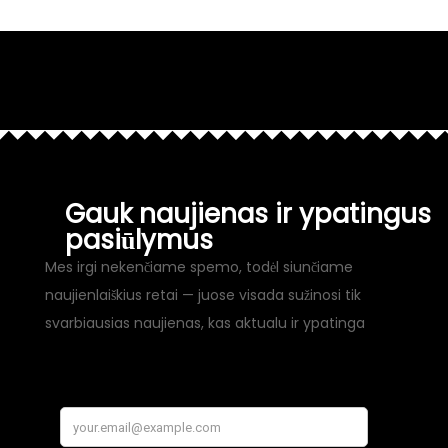
Gauk naujienas ir ypatingus
pasiūlymus
Mes irgi nekenčiame spemo, todėl siunčiame
naujienlaiškius retai — juose visada sužinosi tik
svarbiausias naujienas, kas aktualu ir ypatinga