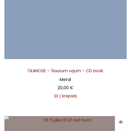
ŪKANOSE – Šiaurum vėjum – CD book
Metal
20,00
€
Į krepšelį