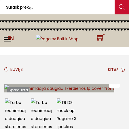
Search
EN
BUVĘS
KITAS
Išparduota