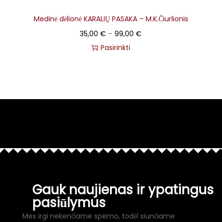
Medinė dėlionė KARALIŲ PASAKA – M.K.Čiurlionis
35,00
€
–
99,00
€
Pasirinkti
Gauk naujienas ir ypatingus
pasiūlymus
Mes irgi nekenčiame spemo, todėl siunčiame