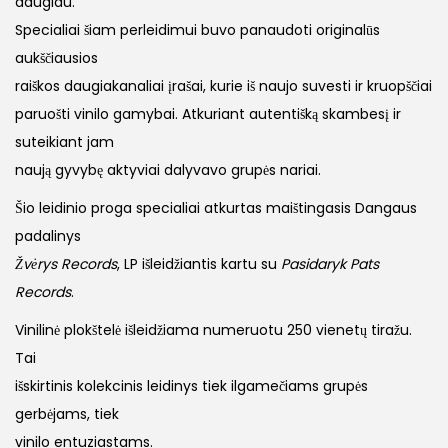
daugiau.
Specialiai šiam perleidimui buvo panaudoti originalūs
aukščiausios
raiškos daugiakanaliai įrašai, kurie iš naujo suvesti ir kruopščiai
paruošti vinilo gamybai. Atkuriant autentišką skambesį ir
suteikiant jam
naują gyvybę aktyviai dalyvavo grupės nariai.
Šio leidinio proga specialiai atkurtas maištingasis Dangaus
padalinys
Žvėrys Records
, LP išleidžiantis kartu su
Pasidaryk Pats
Records
.
Vinilinė plokštelė išleidžiama numeruotu 250 vienetų tiražu.
Tai
išskirtinis kolekcinis leidinys tiek ilgamečiams grupės
gerbėjams, tiek
vinilo entuziastams.