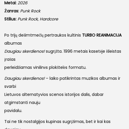
Metai:
2026
Žanras:
Punk Rock
Stilius:
Punk Rock, Hardcore
Po trijų dešimtmečių pertraukos kultinis
TURBO REANIMACIJA
albumas
Daugiau skerdienos!
sugrįžta. 1996 metais kasetėje išleistas
įrašas
perleidžiamas vinilinės plokštelės formatu.
Daugiau skerdienos!
– laiko patikrintas muzikos albumas ir
svarbi
Lietuvos alternatyvios scenos istorijos dalis, dabar
atgimstanti nauju
pavidalu.
Tai ne tik nostalgijos kupinas sugrįžimas, bet ir kai kas