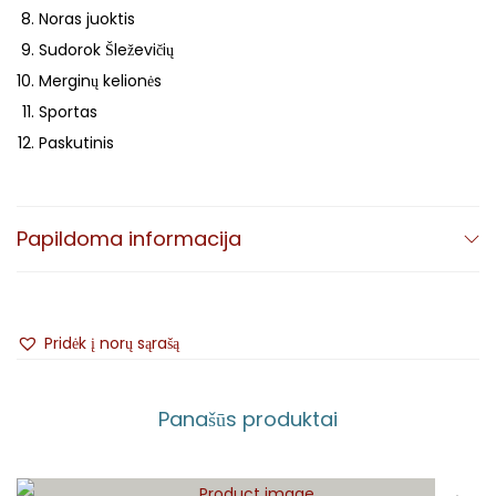
Noras juoktis
Sudorok Šleževičių
Merginų kelionės
Sportas
Paskutinis
Bendra trukmė:
43:15
Papildoma informacija
140 g juodas vinilas
Pridėk į norų sąrašą
2x spausdinti įdėklai su nuotraukomis
Juodi vidiniai antistatiniai PP vokai
Panašūs produktai
250 ranka numeruotų kopijų