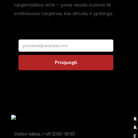
naujienlaiškius retai — juose visada sužinosi tik
svarbiausias naujienas, kas aktualu ir ypatinga
A
K
T
P
P
A
A
R
Darbo laikas: I-VII 12:00-19:00
I
T
I
I