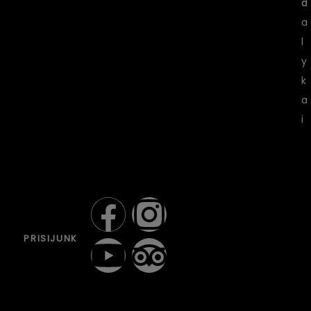
d
a
a
l
y
k
a
i
PRISIJUNK