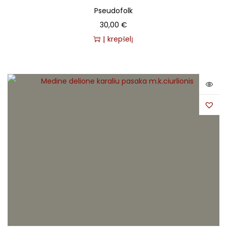
Pseudofolk
30,00
€
Į krepšelį