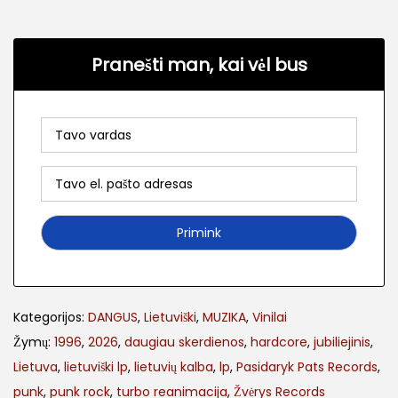
Pranešti man, kai vėl bus
Kategorijos:
DANGUS
,
Lietuviški
,
MUZIKA
,
Vinilai
Žymų:
1996
,
2026
,
daugiau skerdienos
,
hardcore
,
jubiliejinis
,
Lietuva
,
lietuviški lp
,
lietuvių kalba
,
lp
,
Pasidaryk Pats Records
,
punk
,
punk rock
,
turbo reanimacija
,
Žvėrys Records