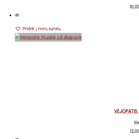
10,
Pridėk į norų sąrašą
VĖJOPATIS –
El
12,