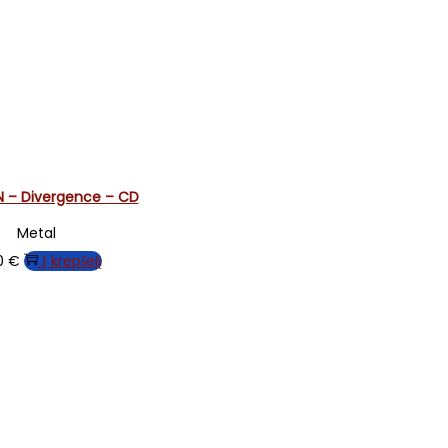
N – Divergence – CD
Metal
00
€
Į krepšelį