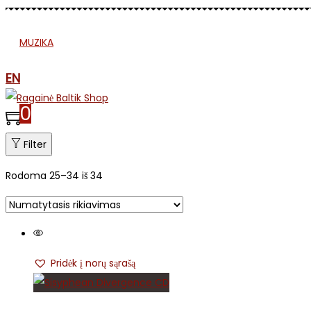
MUZIKA
SPAUDA
APRANGA
ETNO
MJR
EN
0
Filter
Rodoma
25
–
34
iš 34
Pridėk į norų sąrašą