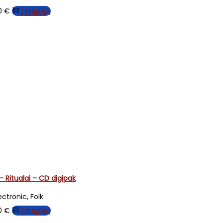
00
€
Į krepšelį
 Ritualai – CD digipak
ectronic, Folk
00
€
Į krepšelį