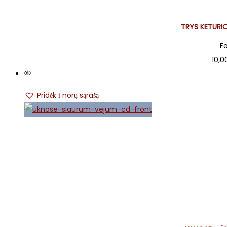
TRYS KETURIO
Fo
10,
Pridėk į norų sąrašą