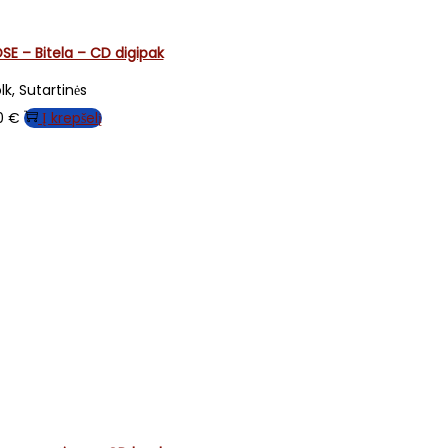
the
product
SE – Bitela – CD digipak
page
lk, Sutartinės
00
€
Į krepšelį