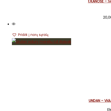
ŪKANOSE – Š
20,
Pridėk į norų sąrašą
UNDAN – Vidu
El