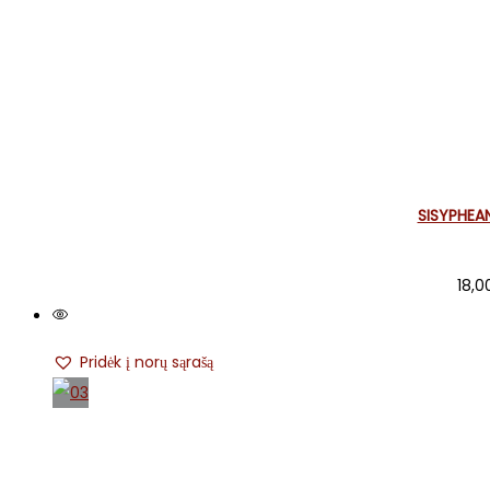
SISYPHEA
18,
Pridėk į norų sąrašą