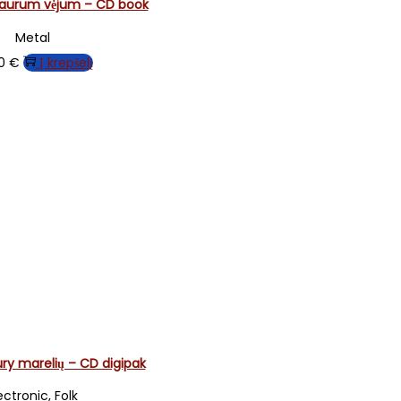
iaurum vėjum – CD book
Metal
00
€
Į krepšelį
ry marelių – CD digipak
ectronic, Folk