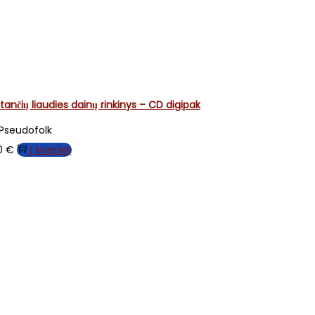
nčių liaudies dainų rinkinys – CD digipak
Pseudofolk
00
€
Į krepšelį