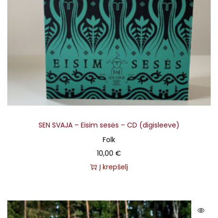
SEN SVAJA – Eisim sesės – CD (digisleeve)
Folk
10,00
€
Į krepšelį