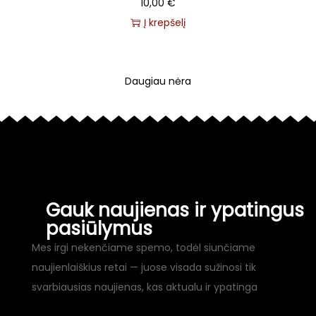
10,00
€
Į krepšelį
Daugiau nėra
Gauk naujienas ir ypatingus
pasiūlymus
Mes irgi nekenčiame spemo, todėl siunčiame
naujienlaiškius retai — juose visada sužinosi tik
svarbiausias naujienas, kas aktualu ir ypatinga