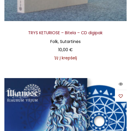
TRYS KETURIOSE – Bitela – CD digipak
Folk, Sutartinės
10,00
€
Į krepšelį