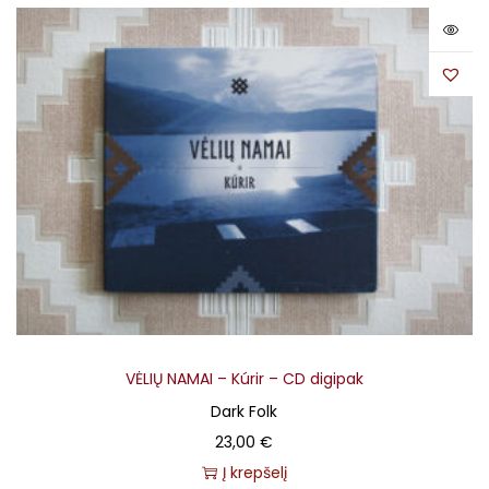
VĖLIŲ NAMAI – Kúrir – CD digipak
Dark Folk
23,00
€
Į krepšelį