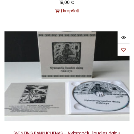
18,00
€
Į krepšelį
ŠVENTINIS BANKUCHENAS – Nykstančių liaudies dainų