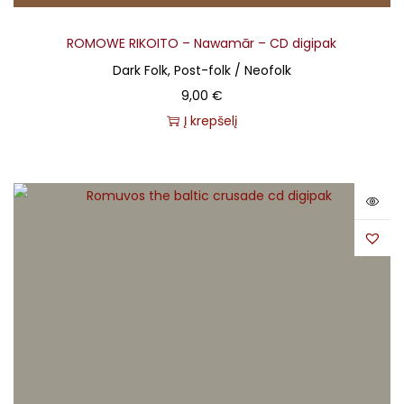
ROMOWE RIKOITO – Nawamār – CD digipak
Dark Folk, Post-folk / Neofolk
9,00
€
Į krepšelį