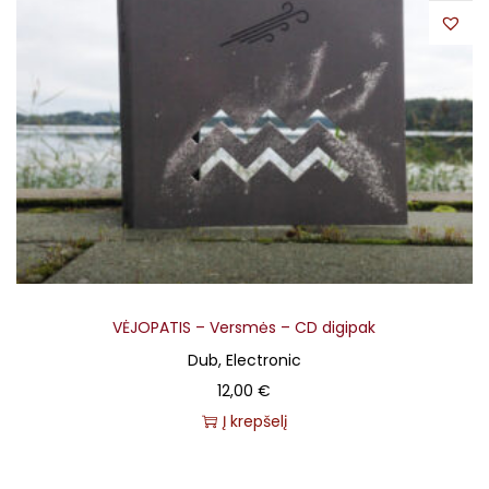
VĖJOPATIS – Versmės – CD digipak
Dub, Electronic
12,00
€
Į krepšelį