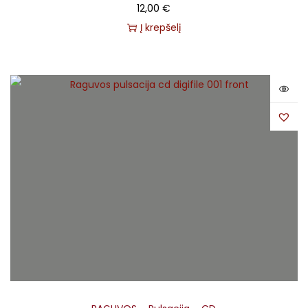
12,00
€
Į krepšelį