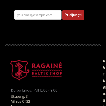
A
K
T
P
P
A
A
R
I
T
I
I
E
A
S
S
M
L
Y
I
Darbo laikas: I-VII 12:00-19:00
U
O
K
J
Skapo g. 3
S
G
L
U
Vilnius 01122