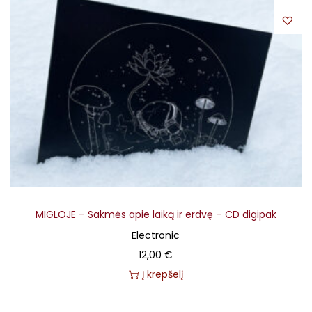
MIGLOJE – Sakmės apie laiką ir erdvę – CD digipak
Electronic
12,00
€
Į krepšelį