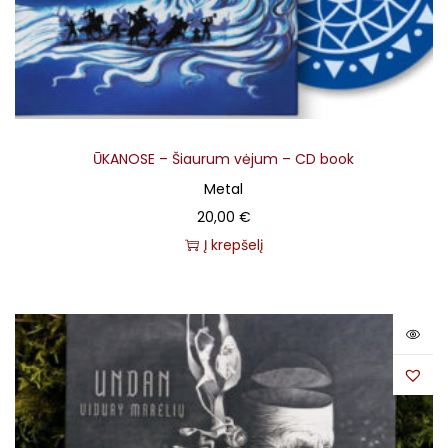
ŪKANOSE – Šiaurum vėjum – CD book
Metal
20,00
€
Į krepšelį