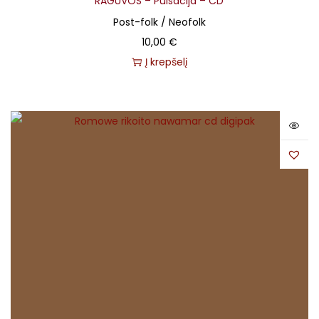
RAGUVOS – Pulsacija – CD
Post-folk / Neofolk
10,00
€
Į krepšelį