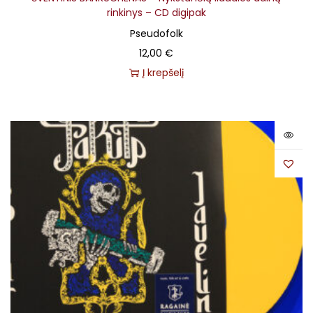
rinkinys – CD digipak
Pseudofolk
12,00
€
Į krepšelį