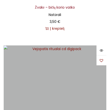
Žvakė – bičių korio vaško
Natūrali
3,50
€
Į krepšelį