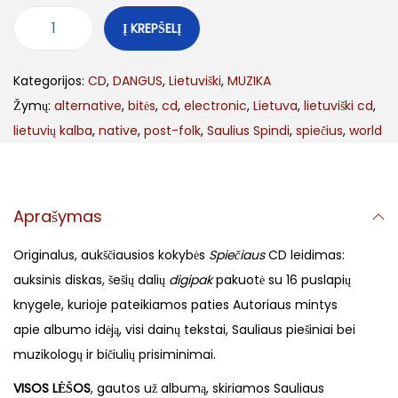
Į KREPŠELĮ
Kategorijos:
CD
,
DANGUS
,
Lietuviški
,
MUZIKA
Žymų:
alternative
,
bitės
,
cd
,
electronic
,
Lietuva
,
lietuviški cd
,
lietuvių kalba
,
native
,
post-folk
,
Saulius Spindi
,
spiečius
,
world
Aprašymas
Originalus, aukščiausios kokybės
Spiečiaus
CD leidimas:
auksinis diskas, šešių dalių
digipak
pakuotė su 16 puslapių
knygele, kurioje pateikiamos paties Autoriaus mintys
apie albumo idėją, visi dainų tekstai, Sauliaus piešiniai bei
muzikologų ir bičiulių prisiminimai.
VISOS LĖŠOS
, gautos už albumą, skiriamos Sauliaus