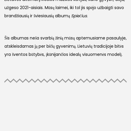
užgeso 2021-aisiais. Mūsų laimei, iki tol jis spėjo užbaigti savo
brandžiausią ir šviesiausią albumą
Spiečius
.
Šis albumas neša svarbią žinią mūsų aptemusiame pasaulyje,
atskleisdamas ją per bičių gyvenimą. Lietuvių tradicijoje bitės
yra šventos būtybės, įkūnijančios idealų visuomenės modelį.