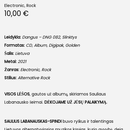
Electronic, Rock
10,00
€
Leidykla:
Dangus – DNG 082, Slinktys
Formatas:
CD, Album, Digipak, Golden
Šalis:
Lietuva
Metai:
2021
Žanras:
Electronic, Rock
Stilius:
Alternative Rock
VISOS LĖŠOS
, gautos už albumą, skiriamos Sauliaus
Labanausko šeimai.
DĖKOJAME UŽ JŪSŲ PALAIKYMĄ.
SAULIUS LABANAUSKAS-SPINDI
buvo ryškus ir talentingas
Lietuvos alternatyviosios muzikos kūrėjas, kurio gyvybė, deja,