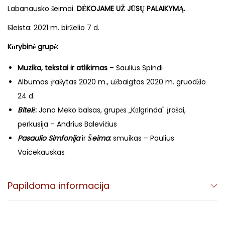
Labanausko šeimai.
DĖKOJAME UŽ JŪSŲ PALAIKYMĄ.
Išleista: 2021 m. birželio 7 d.
Kūrybinė grupė:
Muzika, tekstai ir atlikimas
– Saulius Spindi
Albumas įrašytas 2020 m., užbaigtas 2020 m. gruodžio
24 d.
Bitelė
:
Jono Meko balsas, grupės „Kūlgrinda" įrašai,
perkusija – Andrius Balevičius
Pasaulio Simfonija
ir
Šeima
:
smuikas – Paulius
Vaicekauskas
Įrašuose gali būti panaudoti leidėjams nežinomų
autorių atlikimai.
Papildoma informacija
Garso suvedimas
– Aurimas Milešinas
Garso korekcija (masteringas)
– Artūras Pugačiauskas