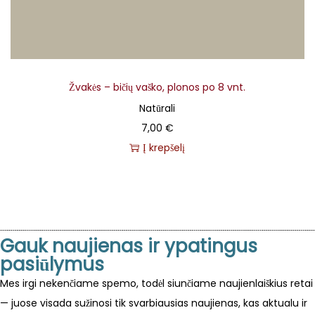
Žvakės – bičių vaško, plonos po 8 vnt.
Natūrali
7,00
€
Į krepšelį
Gauk naujienas ir ypatingus
pasiūlymus
Mes irgi nekenčiame spemo, todėl siunčiame naujienlaiškius retai
— juose visada sužinosi tik svarbiausias naujienas, kas aktualu ir