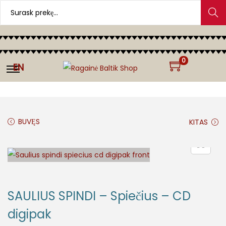
Search
0
EN
BUVĘS
KITAS
SAULIUS SPINDI – Spiečius – CD
digipak