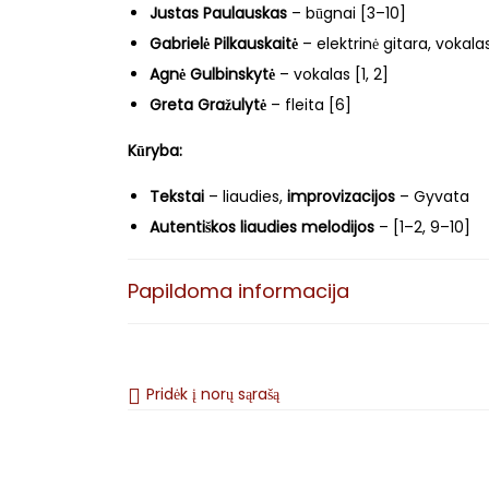
Justas Paulauskas
– būgnai [3–10]
Gabrielė Pilkauskaitė
– elektrinė gitara, vokalas,
Agnė Gulbinskytė
– vokalas [1, 2]
Greta Gražulytė
– fleita [6]
Kūryba:
Tekstai
– liaudies,
improvizacijos
– Gyvata
Autentiškos liaudies melodijos
– [1–2, 9–10]
Muzika ir aranžuotės
– Gyvata, Donatas Bielk
Papildoma informacija
Įrašas ir prodiusavimas:
Garso įrašas:
Karolis Žioltikovas (STUDIO 41) 
tarnybos įrašų studija) [1–2].
Pridėk į norų sąrašą
Garso suvedimas ir prodiusavimas:
Karolis Ži
Garso korekcija (masteringas):
Laurynas Bašk
Vizualinis apipavidalinimas: