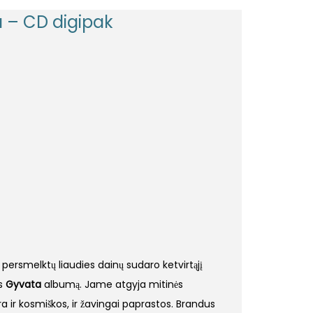
 – CD digipak
 persmelktų liaudies dainų sudaro ketvirtąjį
ės
Gyvata
albumą. Jame atgyja mitinės
yra ir kosmiškos, ir žavingai paprastos. Brandus