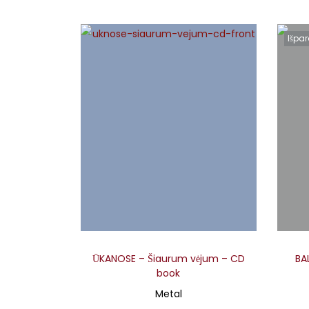
Dizainas
– Intergrafika,
iliustracijos
– Agnė Mat
Išpa
ŪKANOSE – Šiaurum vėjum – CD
BA
book
Metal