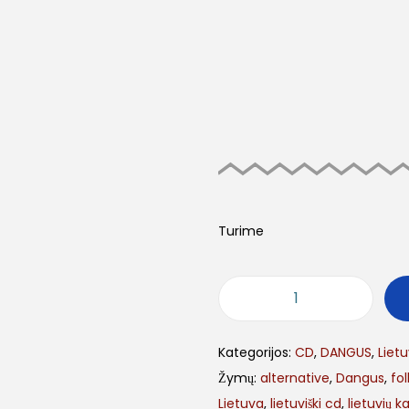
Turime
p
r
Kategorijos:
CD
,
DANGUS
,
Lietu
o
Žymų:
alternative
,
Dangus
,
fol
d
Lietuva
,
lietuviški cd
,
lietuvių k