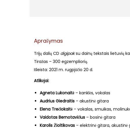
Aprašymas
Trijų dalių CD
digipak
su dainų tekstais lietuvių ka
Tiražas – 300 egzempliorių.
Išleista: 2021 m. rugpjūčio 20 d.
Atlikėjai:
Agneta Lukonaitė
– kanklės, vokalas
Audrius Giedraitis
– akustinė gitara
Elena Trečiokaitė
– vokalas, smuikas, molinukas
Vaidotas Bernotavičius
– bosinė gitara
Karolis Žioltikovas
– elektrinė gitara, akustinė 