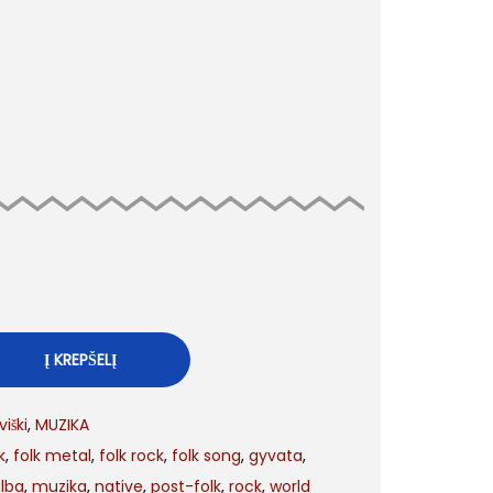
Į KREPŠELĮ
viški
,
MUZIKA
k
,
folk metal
,
folk rock
,
folk song
,
gyvata
,
alba
,
muzika
,
native
,
post-folk
,
rock
,
world