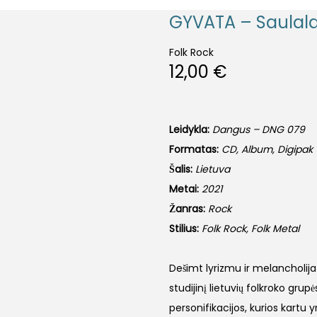
GYVATA – Saulala
Folk Rock
12,00
€
Leidykla:
Dangus – DNG 079
Formatas:
CD, Album, Digipak
Šalis:
Lietuva
Metai:
2021
Žanras:
Rock
Stilius:
Folk Rock, Folk Metal
Dešimt lyrizmu ir melancholija
studijinį lietuvių folkroko grup
personifikacijos, kurios kartu 