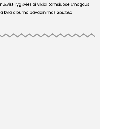
 nušvisti lyg šviesiai vilčiai tamsiuose žmogaus
š čia kyla albumo pavadinimas
Saulala
.