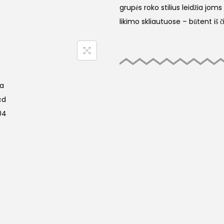
grupės roko stilius leidžia joms
likimo skliautuose – būtent i