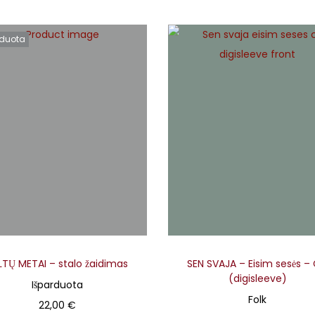
p
a
ulionytė.
rduota
k
LTŲ METAI – stalo žaidimas
SEN SVAJA – Eisim sesės –
(digisleeve)
Išparduota
Folk
22,00
€