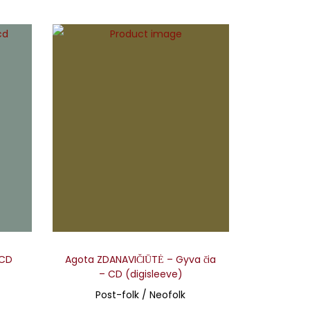
 CD
Agota ZDANAVIČIŪTĖ – Gyva čia
– CD (digisleeve)
Post-folk / Neofolk