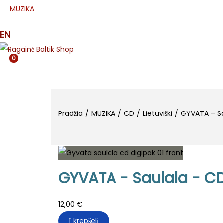
MUZIKA
SPAUDA
APRANGA
ETNO
MJR
EN
0
Pradžia
/
MUZIKA
/
CD
/
Lietuviški
/
GYVATA – Sa
GYVATA - Saulala - CD
12,00
€
Į krepšelį