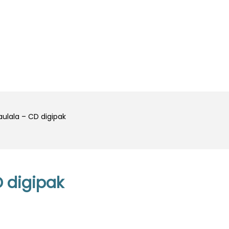
BURTAI
KITA
ulala – CD digipak
 digipak