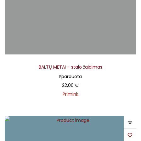
įrašas
– Rokas Radzevičius
Vokalas, bosinė gitara, kanklės, dambrelis
– Gediminas
Žilys
BALTŲ METAI – stalo žaidimas
Išparduota
22,00
€
Primink