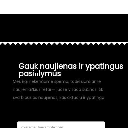
Gauk naujienas ir ypatingus
pasiūlymus
Mes irgi nekenčiame spemo, todėl siunčiame
naujienlaiškius retai — juose visada sužinosi tik
svarbiausias naujienas, kas aktualu ir ypatinga