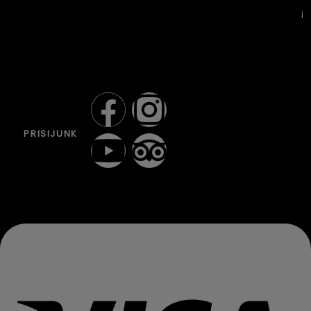
i
PRISIJUNK