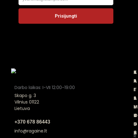
A
K
T
P
P
A
A
R
Darbo laikas: I-VII 12:00-19:00
I
T
I
I
Skapo g. 3
E
A
S
S
Vilnius 01122
M
L
Y
I
Lietuva
U
O
K
J
+370 678 86443
S
G
L
U
info@ragaine.lt
A
Ė
N
R