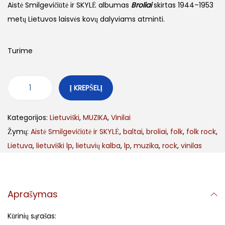
Aistė Smilgevičiūtė ir SKYLĖ albumas
Broliai
skirtas 1944–1953
metų Lietuvos laisvės kovų dalyviams atminti.
Turime
Į KREPŠELĮ
Kategorijos:
Lietuviški
,
MUZIKA
,
Vinilai
Žymų:
Aistė Smilgevičiūtė ir SKYLĖ
,
baltai
,
broliai
,
folk
,
folk rock
,
Lietuva
,
lietuviški lp
,
lietuvių kalba
,
lp
,
muzika
,
rock
,
vinilas
Aprašymas
Kūrinių sąrašas: