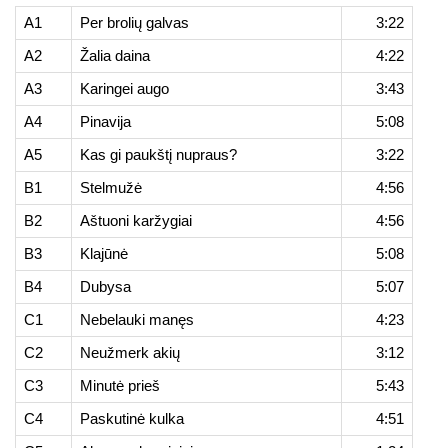
A1
Per brolių galvas
3:22
A2
Žalia daina
4:22
A3
Karingei augo
3:43
A4
Pinavija
5:08
A5
Kas gi paukštį nupraus?
3:22
B1
Stelmužė
4:56
B2
Aštuoni karžygiai
4:56
B3
Klajūnė
5:08
B4
Dubysa
5:07
C1
Nebelauki manęs
4:23
C2
Neužmerk akių
3:12
C3
Minutė prieš
5:43
C4
Paskutinė kulka
4:51