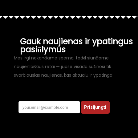
Gauk naujienas ir ypatingus
pasiūlymus
Mes irgi nekenčiame spemo, todėl siunčiame
naujienlaiškius retai — juose visada sužinosi tik
svarbiausias naujienas, kas aktualu ir ypatinga