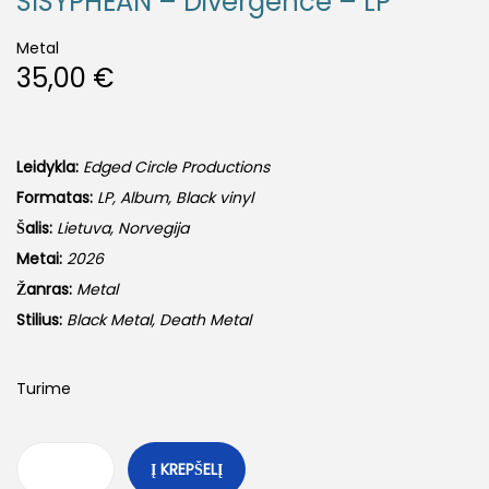
SISYPHEAN – Divergence – LP
Metal
35,00
€
Leidykla:
Edged Circle Productions
Formatas:
LP, Album, Black vinyl
Šalis:
Lietuva, Norvegija
Metai:
2026
Žanras:
Metal
Stilius:
Black Metal, Death Metal
Turime
Į KREPŠELĮ
p