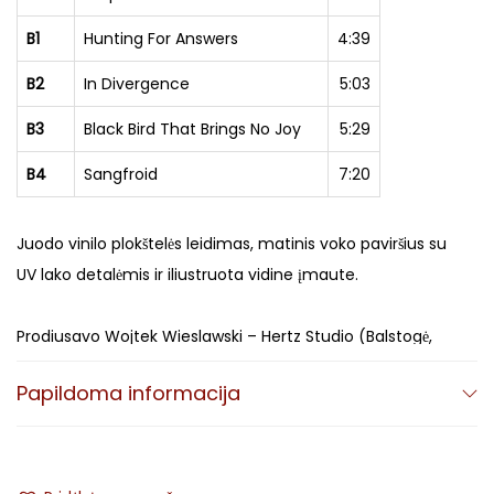
S
B1
Hunting For Answers
4:39
Y
B2
In Divergence
5:03
P
H
B3
Black Bird That Brings No Joy
5:29
E
B4
Sangfroid
7:20
A
N
-
Juodo vinilo plokštelės leidimas, matinis voko paviršius su
D
UV lako detalėmis ir iliustruota vidine įmaute.
i
v
Prodiusavo Wojtek Wieslawski – Hertz Studio (Balstogė,
e
Lenkija).
Papildoma informacija
r
Apipavidalinimas – Misanthropic Art.
g
e
n