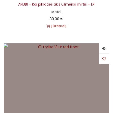
ANUBI – Kai pilnaties akis užmerks mirtis – LP
Metal
30,00
€
Į krepšelį