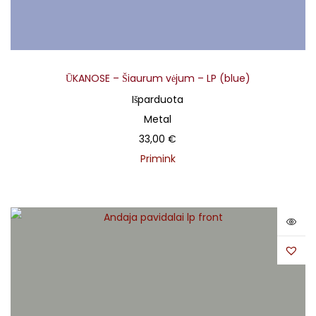
ŪKANOSE – Šiaurum vėjum – LP (blue)
Išparduota
Metal
33,00
€
Primink