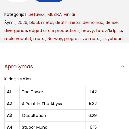
r
Kategorijos:
Lietuviški
,
MUZIKA
,
Vinilai
o
Žymų:
2026
,
black metal
,
death metal
,
demoniac
,
dense
,
d
divergence
,
edged circle productions
,
heavy
,
lietuviški lp
,
lp
,
u
male vocalist
,
metal
,
Norway
,
progressive metal
,
sisyphean
k
t
o
k
Aprašymas
i
Kūrinių sąrašas:
e
k
A1
The Tower
1:42
i
s
A2
A Point In The Abyss
5:32
:
A3
Occultation
6:29
S
A4
Stupor Mundi
6:15
I