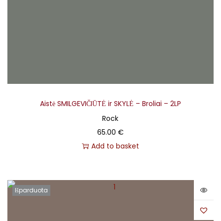
Aistė SMILGEVIČIŪTĖ ir SKYLĖ – Broliai – 2LP
Rock
65.00
€
Add to basket
Išparduota