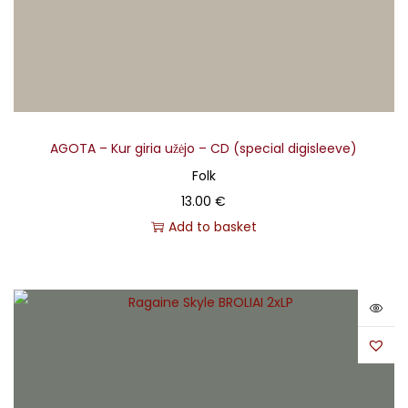
AGOTA – Kur giria užėjo – CD (special digisleeve)
Folk
13.00
€
Add to basket