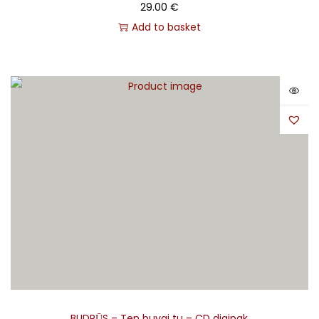
29.00
€
Add to basket
BUDRŪS – Ten buvai tu – CD digipak