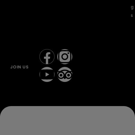
g
s
JOIN US