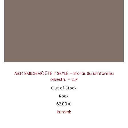
Aistė SMILGEVIČIŪTĖ ir SKYLĖ – Broliai. Su simfoniniu
orkestru – 2LP
Out of Stock
Rock
62.00
€
Primink